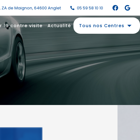
s, ZA de Maignon
,
64600
Anglet
05 59 58 10 10
arrow_drop_down
r la contre visite
Actualité
Tous nos Centres